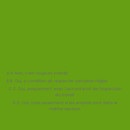
Quiz rh & vous
Un quiz par mois pour tester vos
connaissances et booster vos
compétences RH sans pression
!
QUESTION
1
/ 6
Un salarié peut-il cumuler plusieurs emplois ?
A
A. Non, c’est toujours interdit.
B
B. Oui, à condition de respecter certaines règles.
C
C. Oui, uniquement avec l’accord écrit de l’inspection
du travail.
D
D. Oui, mais seulement si les emplois sont dans le
même secteur.
Valider
Mauvaise reponse
Bonne reponse