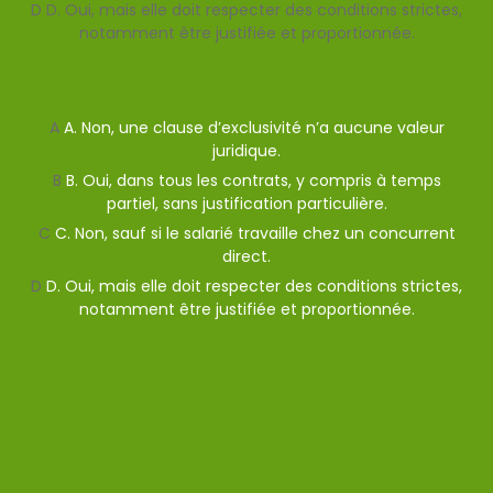
D
D. Oui, mais elle doit respecter des conditions strictes,
notamment être justifiée et proportionnée.
Valider
Mauvaise reponse
Bonne reponse
A
A. Non, une clause d’exclusivité n’a aucune valeur
juridique.
B
B. Oui, dans tous les contrats, y compris à temps
partiel, sans justification particulière.
C
C. Non, sauf si le salarié travaille chez un concurrent
direct.
D
D. Oui, mais elle doit respecter des conditions strictes,
notamment être justifiée et proportionnée.
Afficher l'explication
Qualité de vie au travail
Comment agir en cas de
canicule au bureau ?
Quelles sont les obligations de l’employeur en cas de