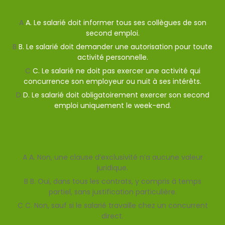
Mauvaise reponse
Bonne reponse
A
A. Le salarié doit informer tous ses collègues de son
second emploi.
B
B. Le salarié doit demander une autorisation pour toute
activité personnelle.
C
C. Le salarié ne doit pas exercer une activité qui
concurrence son employeur ou nuit à ses intérêts.
D
D. Le salarié doit obligatoirement exercer son second
emploi uniquement le week-end.
Afficher l'explication
Question suivante
A
A. Non, une clause d’exclusivité n’a aucune valeur
juridique.
B
B. Oui, dans tous les contrats, y compris à temps
partiel, sans justification particulière.
C
C. Non, sauf si le salarié travaille chez un concurrent
direct.