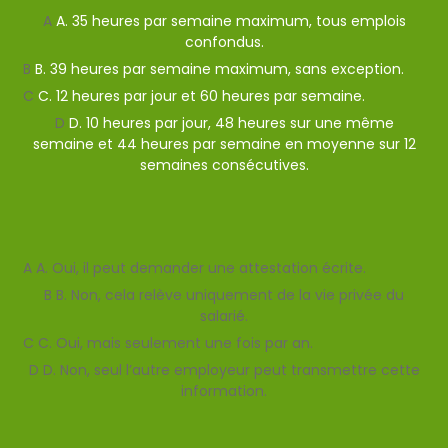
A
A. 35 heures par semaine maximum, tous emplois
confondus.
B
B. 39 heures par semaine maximum, sans exception.
C
C. 12 heures par jour et 60 heures par semaine.
D
D. 10 heures par jour, 48 heures sur une même
semaine et 44 heures par semaine en moyenne sur 12
semaines consécutives.
Afficher l'explication
Question suivante
A
A. Oui, il peut demander une attestation écrite.
B
B. Non, cela relève uniquement de la vie privée du
salarié.
C
C. Oui, mais seulement une fois par an.
D
D. Non, seul l’autre employeur peut transmettre cette
information.
Valider