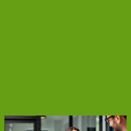
Pour les dirigeants
Solitude du dirigeant : comment
mieux s’entourer sans perdre le
contrôle ?