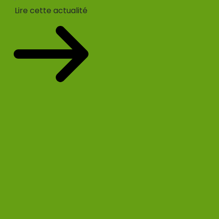
Lire cette actualité
Votre prochain événement sera le 11/08/2026 :
Prélèvement à la source – PASRAU
Plus d'événements