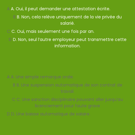
Mauvaise reponse
Bonne reponse
A
A. Oui, il peut demander une attestation écrite.
B
B. Non, cela relève uniquement de la vie privée du
salarié.
C
C. Oui, mais seulement une fois par an.
D
D. Non, seul l’autre employeur peut transmettre cette
information.
Afficher l'explication
Question suivante
A
A. Une simple remarque orale.
B
B. Une suspension automatique de son contrat de
travail.
C
C. Une sanction disciplinaire pouvant aller jusqu’au
licenciement pour faute grave
D
D. Une baisse automatique de salaire.
Valider
Mauvaise reponse
Bonne reponse