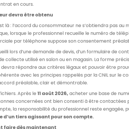
ontrat en cours.
ur devra être obtenu
 est là : l’accord du consommateur ne s’obtiendra pas au
 que, lorsque le professionnel recueille le numéro de tél
merciale par téléphone suppose son consentement préalab
eilli lors d’une demande de devis, d’un formulaire de con
 de collecte utilisé en salon ou en magasin. La forme préc
t devra répondre aux critères légaux et pouvoir être pr
ohérente avec les principes rappelés par la CNIL sur le c
accord préalable, clair et démontrable.
ichiers. Après le
11 août 2026,
acheter une base de numéro
onnes concernées ont bien consenti à être contactées p
pte, la responsabilité du professionnel reste engagée, pui
re d’un tiers agissant pour son compte.
nt faire dès maintenant