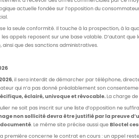
ntement à recevoir des offres commerciales par ce moyen
a logique actuelle fondée sur l’opposition du consommateur
ial.
se la seule conformité. Il touche à la prospection, à la qua
les appels reposent sur une base valable. D’autant que la l
, ainsi que des sanctions administratives.
2026
 2026
, il sera interdit de démarcher par téléphone, direct
teur qui n’a pas donné préalablement son consentemen
pécifique, éclairé, univoque et révocable.
La charge de 
ulier ne soit pas inscrit sur une liste d’opposition ne suffi
ge non sollicité devra être justifié par la preuve 
et documenté
. Le même site précise aussi que
Bloctel ces
 première concerne le contrat en cours : un appel reste p