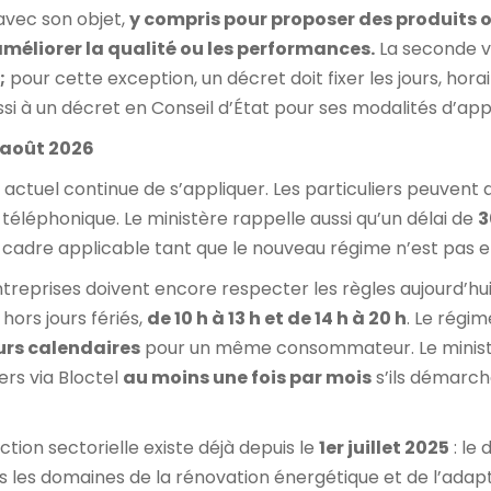
 avec son objet,
y compris pour proposer des produits o
éliorer la qualité ou les performances.
La seconde vi
;
pour cette exception, un décret doit fixer les jours, hora
ssi à un décret en Conseil d’État pour ses modalités d’appl
0 août 2026
 actuel continue de s’appliquer. Les particuliers peuvent 
léphonique. Le ministère rappelle aussi qu’un délai de
3
e cadre applicable tant que le nouveau régime n’est pas e
entreprises doivent encore respecter les règles aujourd’h
, hors jours fériés,
de 10 h à 13 h et de 14 h à 20 h
. Le régim
urs calendaires
pour un même consommateur. Le ministè
ers via Bloctel
au moins une fois par mois
s’ils démarche
iction sectorielle existe déjà depuis le
1er juillet 2025
: le
ans les domaines de la rénovation énergétique et de l’ad