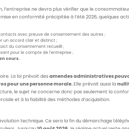
, l’entreprise ne devra plus vérifier que le consommateur 
une mise en conformité précipitée à l’été 2026, quelques a
les contacts avec preuve de consentement des autres ;
r un accord clair et distinct ;
xact du consentement recueilli ;
sant pour le compte de l’entreprise ;
en cours.
ire. La loi prévoit des
amendes administratives pouvant
ros pour une personne morale.
Elle prévoit aussi la
null
cture, le sujet ne concerne donc pas seulement la conformi
ciale et à la fiabilité des méthodes d’acquisition.
évolution technique. Ce sera la fin du démarchage télé
uliers. Jusqu’au
10 août 2026,
le régime actuel reste app