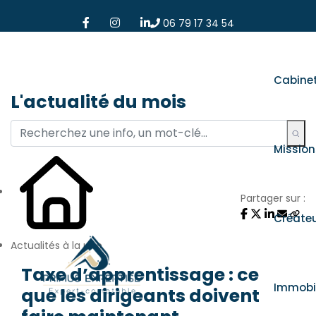
06 79 17 34 54
Cabine
L'actualité du mois
Mission
Partager sur :
Créate
Actualités à la une
Taxe d’apprentissage : ce
Immobil
que les dirigeants doivent