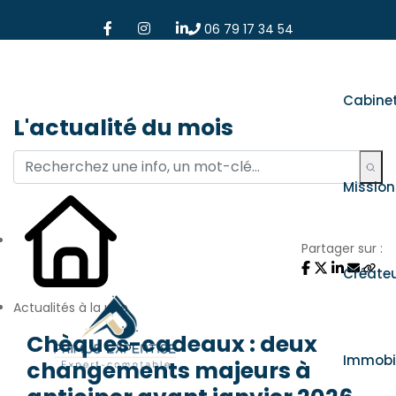
06 79 17 34 54
Cabine
L'actualité du mois
Mission
Partager sur :
Créate
Actualités à la une
Chèques-cadeaux : deux
Immobil
changements majeurs à