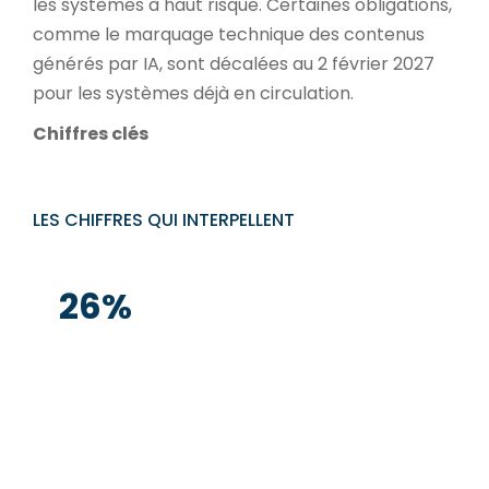
les systèmes à haut risque. Certaines obligations,
comme le marquage technique des contenus
générés par IA, sont décalées au 2 février 2027
pour les systèmes déjà en circulation.
Chiffres clés
LES CHIFFRES QUI INTERPELLENT
26%
des TPE-PME françaises utilisaient une
solution d'intelligence artificielle en 2025,
soit un taux doublé en un an (13% en 2024),
selon le Baromètre France Num 2025.