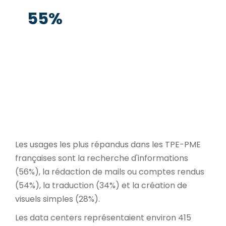
55%
des TPE-PME utilisatrices déclarent avoir
recours à l'IA générative fin 2025, contre
31% fin 2024 — ce que Bpifrance qualifie de
« basculement historique dans le tissu
économique français ».
Les usages les plus répandus dans les TPE-PME
françaises sont la recherche d'informations
(56%), la rédaction de mails ou comptes rendus
(54%), la traduction (34%) et la création de
visuels simples (28%).
Les data centers représentaient environ 415