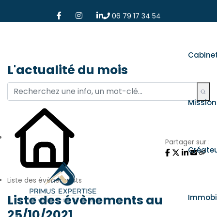
06 79 17 34 54
Cabine
L'actualité du mois
Mission
Partager sur :
Créate
Liste des évènements
Liste des évènements au
Immobil
25/10/2021