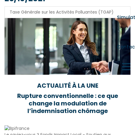
Taxe Générale sur les Activités Polluantes (TGAP)
Simula
Contac
ACTUALITÉ À LA UNE
Rupture conventionnelle : ce que
change la modulation de
l’indemnisation chômage
Le saviez-vous ?
Fonds Impact Local - Soutien aux