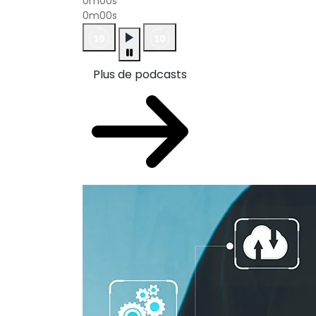
0m00s
0m00s
Plus de podcasts