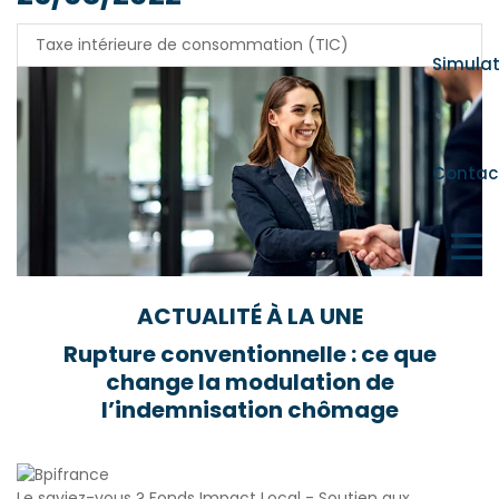
Taxe intérieure de consommation (TIC)
Simula
Contac
ACTUALITÉ À LA UNE
Rupture conventionnelle : ce que
change la modulation de
l’indemnisation chômage
Le saviez-vous ?
Fonds Impact Local - Soutien aux