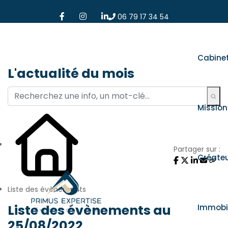
06 79 17 34 54
Cabine
L'actualité du mois
Mission
Partager sur :
Créate
Liste des évènements
Liste des évènements au
Immobil
25/08/2022