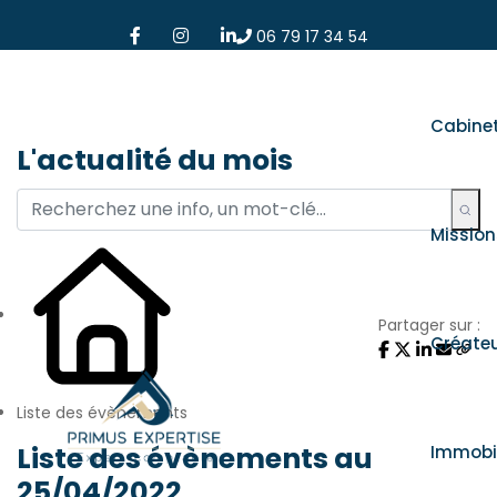
06 79 17 34 54
Cabine
L'actualité du mois
Mission
Partager sur :
Créate
Liste des évènements
Liste des évènements au
Immobil
25/04/2022