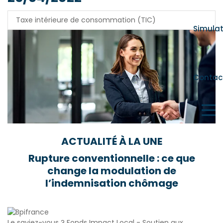
Taxe intérieure de consommation (TIC)
Simula
Contac
ACTUALITÉ À LA UNE
Rupture conventionnelle : ce que
change la modulation de
l’indemnisation chômage
Le saviez-vous ?
Fonds Impact Local - Soutien aux