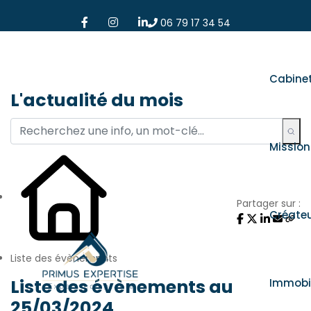
06 79 17 34 54
Cabine
L'actualité du mois
Mission
Partager sur :
Créate
Liste des évènements
Liste des évènements au
Immobil
25/03/2024