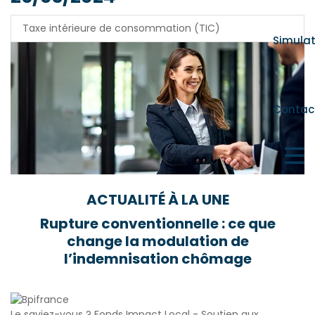
Taxe intérieure de consommation (TIC)
Simula
Contac
ACTUALITÉ À LA UNE
Rupture conventionnelle : ce que
change la modulation de
l’indemnisation chômage
Le saviez-vous ?
Fonds Impact Local - Soutien aux