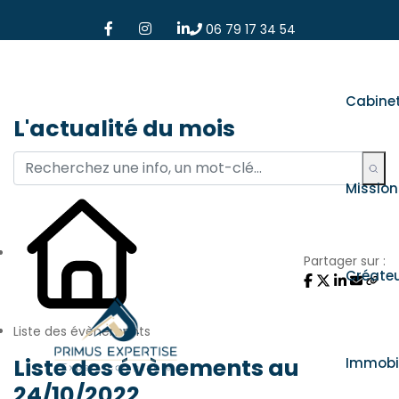
06 79 17 34 54
Cabine
L'actualité du mois
Mission
Partager sur :
Créate
Liste des évènements
Liste des évènements au
Immobil
24/10/2022