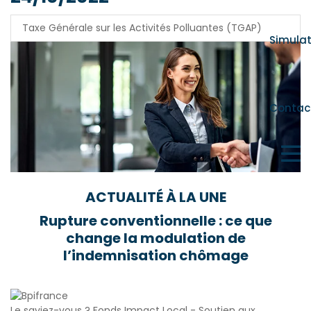
Taxe Générale sur les Activités Polluantes (TGAP)
Simula
Contac
ACTUALITÉ À LA UNE
Rupture conventionnelle : ce que
change la modulation de
l’indemnisation chômage
Le saviez-vous ?
Fonds Impact Local - Soutien aux