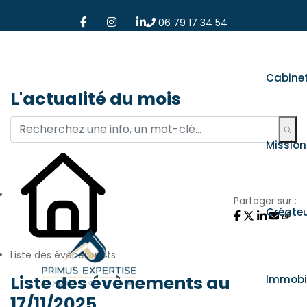
06 79 17 34 54
Cabine
L'actualité du mois
Mission
Partager sur :
Créate
Liste des évènements
Liste des évènements au
Immobil
17/11/2025