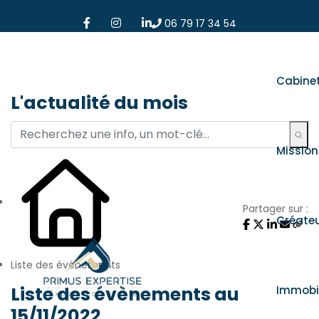
06 79 17 34 54
Cabine
L'actualité du mois
Mission
Partager sur :
Créate
Liste des évènements
Liste des évènements au
Immobil
15/11/2022