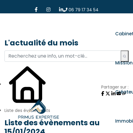
06 79 17 34 54
Cabine
L'actualité du mois
Mission
Partager sur :
Créate
Liste des évènements
Liste des évènements au
Immobil
15/01/2024