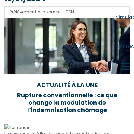
Prélèvement à la source – DSN
Simula
Contac
ACTUALITÉ À LA UNE
Rupture conventionnelle : ce que
change la modulation de
l’indemnisation chômage
Le saviez-vous ?
Fonds Impact Local - Soutien aux