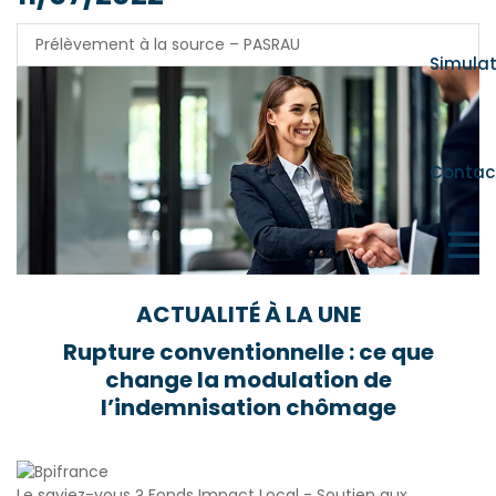
Prélèvement à la source – PASRAU
Simula
Contac
ACTUALITÉ À LA UNE
Rupture conventionnelle : ce que
change la modulation de
l’indemnisation chômage
Le saviez-vous ?
Fonds Impact Local - Soutien aux