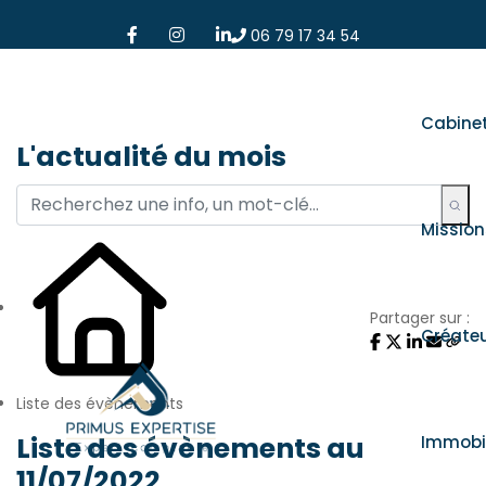
06 79 17 34 54
Cabine
L'actualité du mois
Mission
Partager sur :
Créate
Liste des évènements
Liste des évènements au
Immobil
11/07/2022