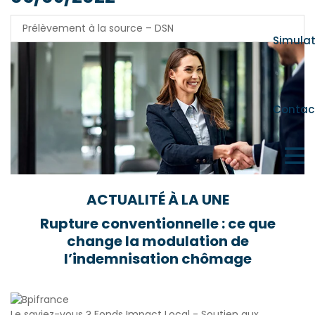
Prélèvement à la source – DSN
Simula
Contac
ACTUALITÉ À LA UNE
Rupture conventionnelle : ce que
change la modulation de
l’indemnisation chômage
Le saviez-vous ?
Fonds Impact Local - Soutien aux