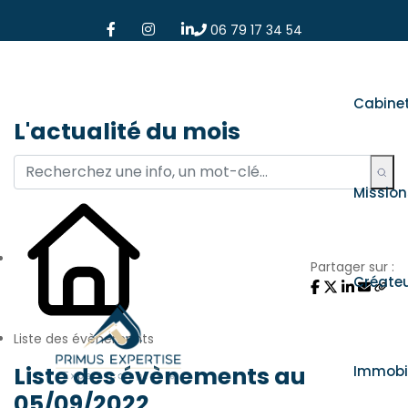
06 79 17 34 54
Cabine
L'actualité du mois
Mission
Partager sur :
Créate
Liste des évènements
Liste des évènements au
Immobil
05/09/2022