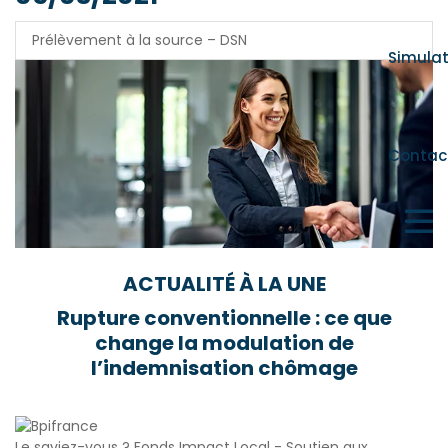
Prélèvement à la source – DSN
Simula
Contac
ACTUALITÉ À LA UNE
Rupture conventionnelle : ce que
change la modulation de
l’indemnisation chômage
Le saviez-vous ?
Fonds Impact Local - Soutien aux