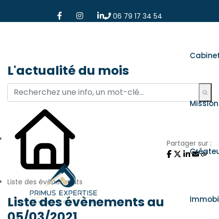
06 79 17 34 54
Cabine
L'actualité du mois
Mission
Partager sur :
Créate
Liste des évènements
Liste des évènements au
Immobil
05/03/2021