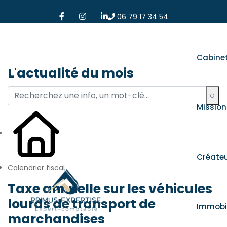
06 79 17 34 54
Cabine
L'actualité du mois
Mission
Créate
Calendrier fiscal
Taxe annuelle sur les véhicules
lourds de transport de
Immobil
marchandises