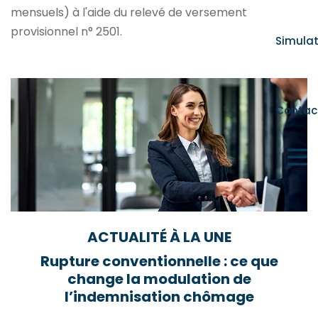
mensuels) à l'aide du relevé de versement
provisionnel n° 2501.
Simula
Ajouter à mon calendrier
Contac
ACTUALITÉ À LA UNE
Rupture conventionnelle : ce que
change la modulation de
l’indemnisation chômage