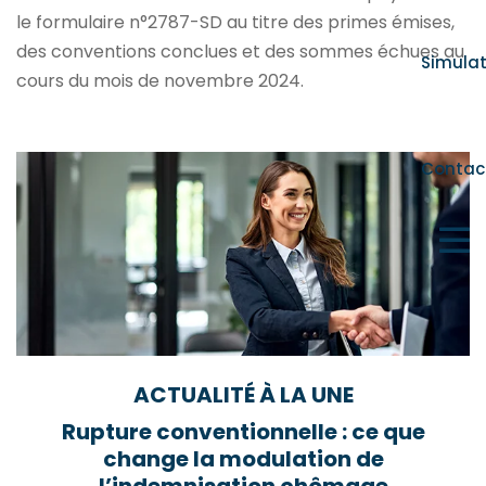
le formulaire n°2787-SD au titre des primes émises,
des conventions conclues et des sommes échues au
Simula
cours du mois de novembre 2024.
Ajouter à mon calendrier
Contac
ACTUALITÉ À LA UNE
Rupture conventionnelle : ce que
change la modulation de