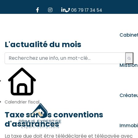
06 79 17 34 54
Cabine
L'actualité du mois
Mission
Créate
Calendrier fiscal
Taxe sur les conventions
d'assurances
Immobil
La taxe due doit être télédéclarée et télépayée avec