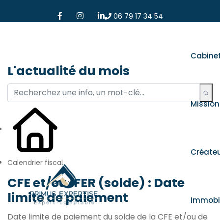
06 79 17 34 54
Cabine
L'actualité du mois
Mission
Créate
Calendrier fiscal
CFE et/ou IFER (solde) : Date
limite de paiement
Immobil
Date limite de paiement du solde de la CFE et/ou de