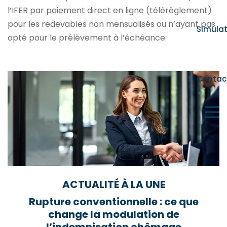
l’IFER par paiement direct en ligne (télérèglement)
pour les redevables non mensualisés ou n’ayant pas
Simula
opté pour le prélèvement à l’échéance.
Ajouter à mon calendrier
Contac
ACTUALITÉ À LA UNE
Rupture conventionnelle : ce que
change la modulation de