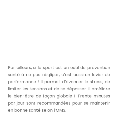
aux personnes effectuant des
tâches professionnelles ne
nécessitant pas de déplacement
ou d’efforts physiques pendant de
longues heures, de se dépenser !
Par ailleurs, si le sport est un outil de prévention
santé à ne pas négliger, c’est aussi un levier de
performance ! Il permet d’évacuer le stress, de
limiter les tensions et de se dépasser. Il améliore
le bien-être de façon globale ! Trente minutes
par jour sont recommandées pour se maintenir
en bonne santé selon l’OMS.