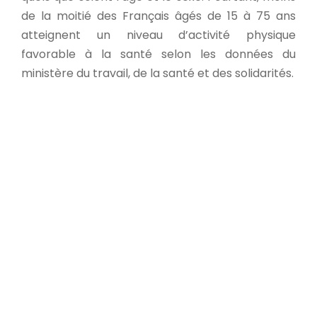
de la moitié des Français âgés de 15 à 75 ans
atteignent un niveau d’activité physique
favorable à la santé selon les données du
ministère du travail, de la santé et des solidarités.
Pour limiter au maximum la
sédentarité des travailleurs, il est
alors important de promouvoir
l’activité physique afin de leur
permettre d’en pratiquer une sur
leur lieu de travail. Un espace
adéquat qui permet notamment